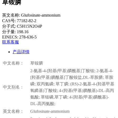
草铵膦
英文名称:
Glufosinate-ammonium
CAS号:
77182-82-2
分子式:
C5H15N2O4P
分子量:
198.16
EINECS:
278-636-5
联系客服
产品详情
中文名称：
草铵膦
2-氨基-4-[羟基(甲基)膦酰基]丁酸铵; 2-氨基-4-
[羟基(甲基)膦酰基]丁酸铵盐,DL-草胺膦; 草胺
磷; 双丙氨磷; 草丁膦; (RS)-2-氨基-4-(羟基甲基
中文别名：
氧瞵基)丁酸铵; 4-(羟基(甲基)膦酰基)-DL-高丙
氨酸; 草铵磷,草丁磷; 4-[羟基(甲基)膦酰基]-
DL-高丙氨酸;
英文名称：
Glufosinate-ammonium