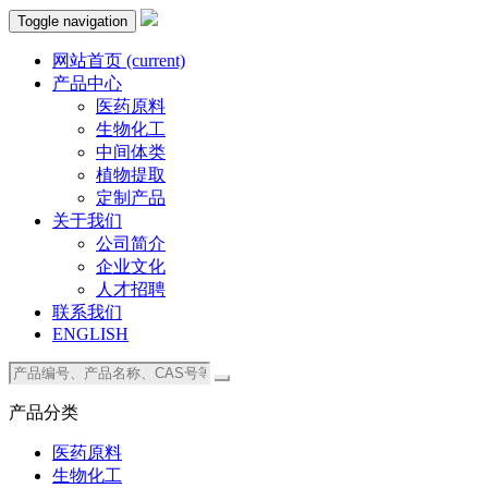
Toggle navigation
网站首页
(current)
产品中心
医药原料
生物化工
中间体类
植物提取
定制产品
关于我们
公司简介
企业文化
人才招聘
联系我们
ENGLISH
产品分类
医药原料
生物化工