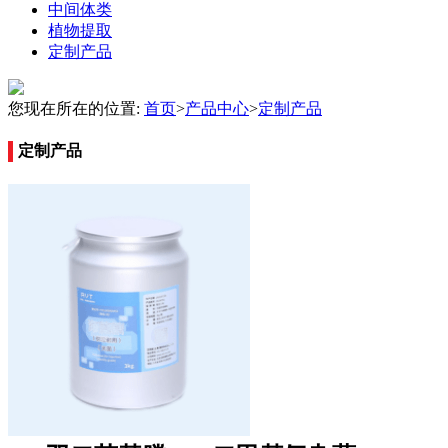
中间体类
植物提取
定制产品
您现在所在的位置:
首页
>
产品中心
>
定制产品
定制产品